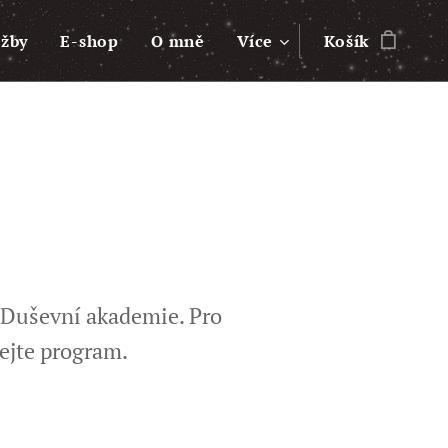
užby
E-shop
O mně
Více
Košík
 Duševní akademie. Pro
nejte program.