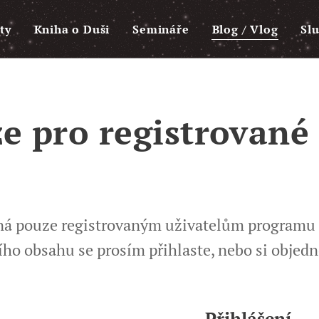
ty
Kniha o Duši
Semináře
Blog / Vlog
Sl
e pro registrované
pná pouze registrovaným uživatelům programu
ího obsahu se prosím přihlaste, nebo si objed
Přihlášení