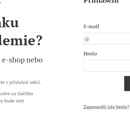
v
nku
E-mail
demie?
Heslo
s e-shop nebo
e v příslušné sekci.
něte na tlačítko
ám bude účet
Zapomněli jste heslo?