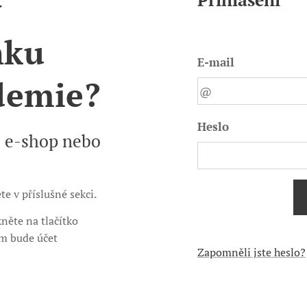
v
nku
E-mail
demie?
Heslo
s e-shop nebo
e v příslušné sekci.
něte na tlačítko
ám bude účet
Zapomněli jste heslo?