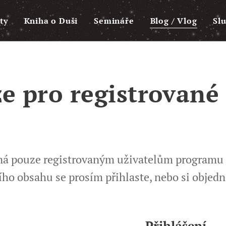
ty
Kniha o Duši
Semináře
Blog / Vlog
Sl
e pro registrované
pná pouze registrovaným uživatelům programu
ího obsahu se prosím přihlaste, nebo si objed
Přihlášení