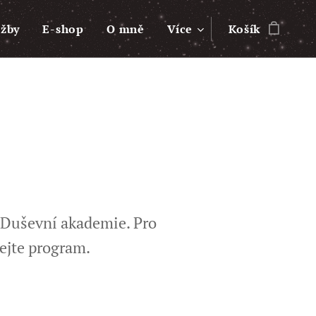
užby
E-shop
O mně
Více
Košík
 Duševní akademie. Pro
nejte program.