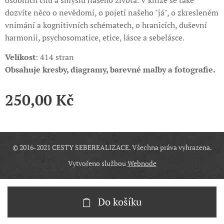
osobních cílů a smyslu našeho života. V knize se také
dozvíte něco o nevědomí, o pojetí našeho "já", o zkresleném
vnímání a kognitivních schématech, o hranicích, duševní
harmonii, psychosomatice, etice, lásce a sebelásce.
Velikost
: 414 stran
Obsahuje kresby, diagramy, barevné malby a fotografie.
250,00
Kč
© 2016-2021 CESTY SEBEREALIZACE. Všechna práva vyhrazena.
Vytvořeno službou
Webnode
Do košíku